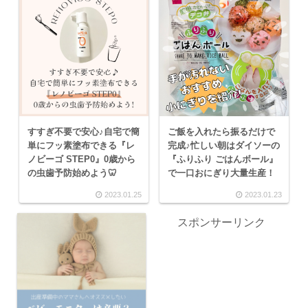
すすぎ不要で安心♪自宅で簡
ご飯を入れたら振るだけで
単にフッ素塗布できる『レ
完成♪忙しい朝はダイソーの
ノビーゴ STEP0』0歳から
『ふりふり ごはんボール』
の虫歯予防始めよう🦷
で一口おにぎり大量生産！
2023.01.25
2023.01.23
スポンサーリンク