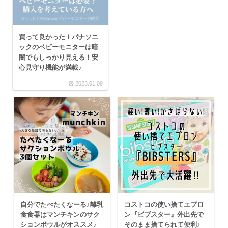
買って良かった！パナソニ
ックのベビーモニターは暗
闇でもしっかり見える！安
心見守り機能が満載♪
2023.01.09
自分でたべたくなーる♪離乳
コストコの使い捨てエプロ
食食器はマンチキンのサク
ン『ビブスター』外出先で
ションボウルがオススメ♪
そのまま捨てられて便利♪