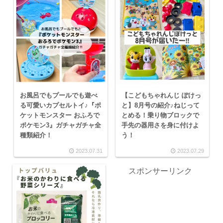
お風呂でもプールでも遊べ
【こどもちゃれんじ ぽけっ
る可愛いカプセルトイ♪『ポ
と】8月号の紹介♪ねじって
ケットモンスター おふろで
とめる！乗り物ブロックで
ポケモン3』ガチャガチャ全
手先の器用さを身に付けよ
種類紹介！
う！
2023.07.31
2023.07.29
スポンサーリンク