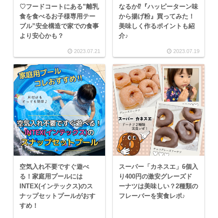
♡フードコートにある”離乳
なるか⁉『ハッピーターン味
食を食べるお子様専用テー
から揚げ粉』買ってみた！
ブル”安全構造で家での食事
美味しく作るポイントも紹
より安心かも？
介♪
2023.07.21
2023.07.19
空気入れ不要ですぐ遊べ
スーパー「カネスエ」6個入
る！家庭用プールには
り400円の激安グレーズド
INTEX(インテックス)のス
ーナツは美味しい？2種類の
ナップセットプールがおす
フレーバーを実食レポ♪
すめ！