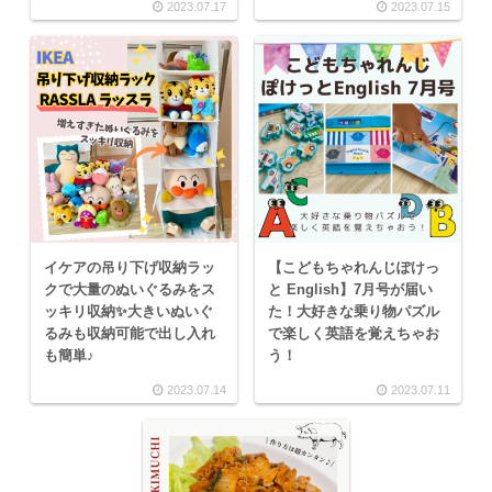
2023.07.17
2023.07.15
イケアの吊り下げ収納ラッ
【こどもちゃれんじぽけっ
クで大量のぬいぐるみをス
と English】7月号が届い
ッキリ収納✨大きいぬいぐ
た！大好きな乗り物パズル
るみも収納可能で出し入れ
で楽しく英語を覚えちゃお
も簡単♪
う！
2023.07.14
2023.07.11