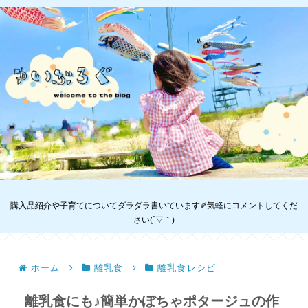
購入品紹介や子育てについてダラダラ書いています✐気軽にコメントしてくだ
さい(´▽｀)
ホーム
離乳食
離乳食レシピ
離乳食にも♪簡単かぼちゃポタージュの作