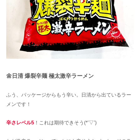
🌼日清 爆裂辛麺 極太激辛ラーメン
ふう、パッケージからもう辛い。日清から出ているラー
メンです！
辛さレベル5
！これは期待できそう(*’▽’)