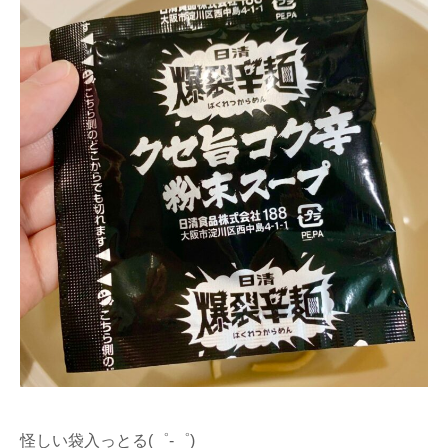
怪しい袋入っとる(゜-゜)