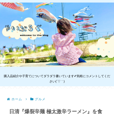
購入品紹介や子育てについてダラダラ書いています✐気軽にコメントしてくだ
さい(´▽｀)
ホーム
グルメ
日清『爆裂辛麺 極太激辛ラーメン』を食