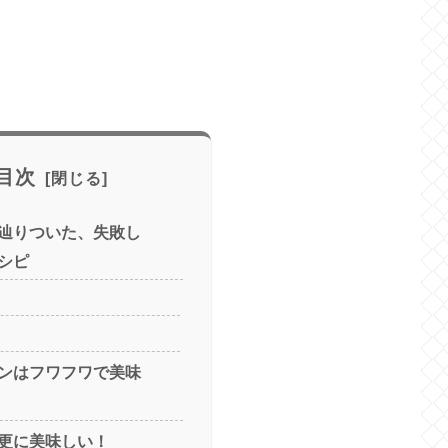
目次
辿りついた、失敗し
シピ
ンはフワフワで美味
更に美味しい！