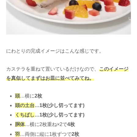
にわとりの完成イメージはこんな感じです。
カステラを重ねて置いているだけなので、
このイメージ
を真似してまずはお皿に並べてみてね。
頭
…横に
2枚
頭の土台
…1枚(少し切ってます)
くちばし
…1枚(少し切ってます)
胴体
…横に2枚重ね×2で
4枚
羽
…両側に縦に1枚ずつで
2枚