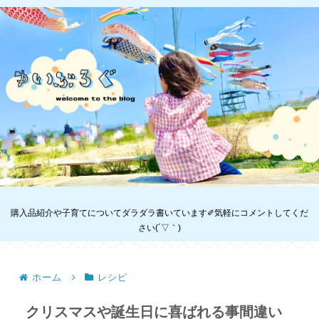
購入品紹介や子育てについてダラダラ書いています✐気軽にコメントしてくだ
さい(´▽｀)
ホーム
レシピ
クリスマスや誕生日に喜ばれる事間違い