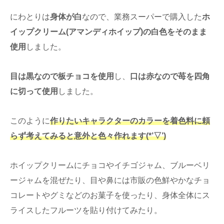
にわとりは
身体が白
なので、業務スーパーで購入した
ホ
イップクリーム(アマンディホイップ)の白色をそのまま
使用
しました。
目は黒なので板チョコを使用
し、
口は赤なので苺を四角
に切って使用
しました。
このように
作りたいキャラクターのカラーを着色料に頼
らず考えてみると意外と色々作れます(*’▽’)
ホイップクリームにチョコやイチゴジャム、ブルーベリ
ージャムを混ぜたり、目や鼻には市販の色鮮やかなチョ
コレートやグミなどのお菓子を使ったり、身体全体にス
ライスしたフルーツを貼り付けてみたり。