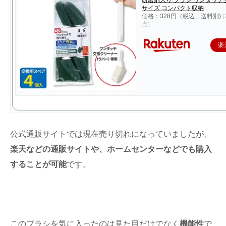
サイズ コンパクト収納
価格：328円（税込、送料別)
(
点)
楽
公式通販サイトでは現在売り切れになっていましたが、
楽天などの通販サイトや、ホームセンターなどでも購入
することが可能
です。
このブラシを気に入ったのは見た目だけでなく
機能性
で