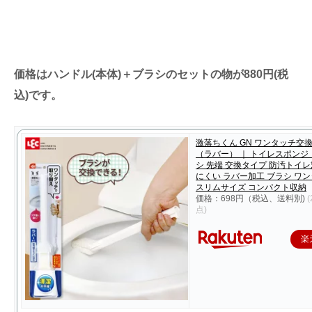
価格はハンドル(本体)＋ブラシのセットの物が880円(税
込)です。
激落ちくん GN ワンタッチ交
（ラバー） ｜ トイレスポンジ
シ 先端 交換タイプ 防汚トイレ
にくい ラバー加工 ブラシ ワ
スリムサイズ コンパクト収納
価格：698円（税込、送料別)
(
点)
楽