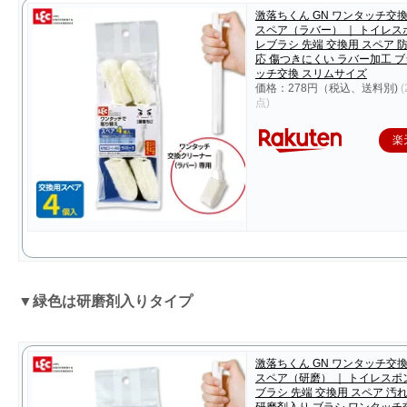
激落ちくん GN ワンタッチ交
スペア（ラバー） ｜ トイレス
レブラシ 先端 交換用 スペア 
応 傷つきにくい ラバー加工 ブ
ッチ交換 スリムサイズ
価格：278円（税込、送料別)
(
点)
楽
▼緑色は研磨剤入りタイプ
激落ちくん GN ワンタッチ交
スペア（研磨） ｜ トイレスポ
ブラシ 先端 交換用 スペア 汚
研磨剤入り ブラシ ワンタッチ