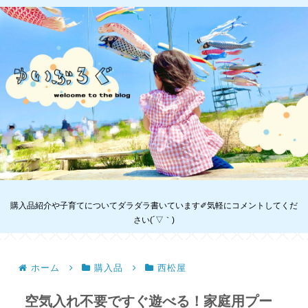
購入品紹介や子育てについてダラダラ書いています✐気軽にコメントしてくだ
さい(´▽｀)
ホーム
購入品
西松屋
空気入れ不要ですぐ遊べる！家庭用プー