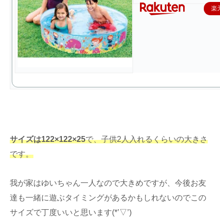
楽
サイズは122×122×25
で、子供2人入れるくらいの大きさ
です。
我が家はゆいちゃん一人なので大きめですが、今後お友
達も一緒に遊ぶタイミングがあるかもしれないのでこの
サイズで丁度いいと思います(*’▽’)