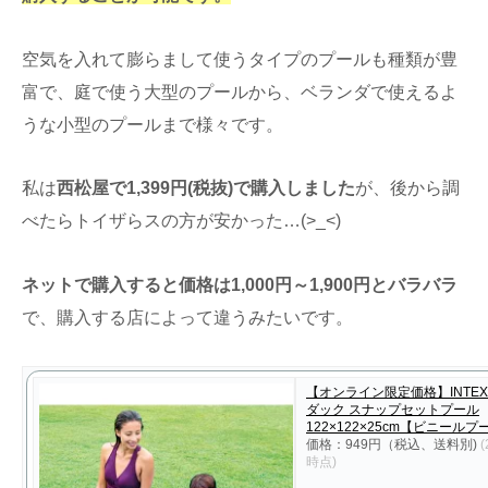
空気を入れて膨らまして使うタイプのプールも種類が豊
富で、庭で使う大型のプールから、ベランダで使えるよ
うな小型のプールまで様々です。
私は
西松屋で1,399円(税抜)で購入しました
が、後から調
べたらトイザらスの方が安かった…(>_<)
ネットで購入すると価格は1,000円～1,900円とバラバラ
で、購入する店によって違うみたいです。
【オンライン限定価格】INTEX
ダック スナップセットプール
122×122×25cm【ビニールプ
価格：949円（税込、送料別)
(
時点)