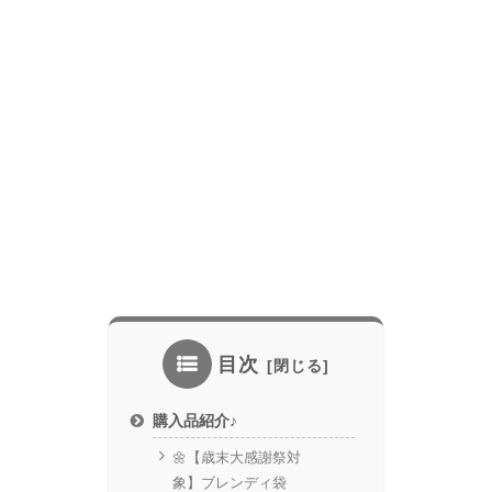
目次
購入品紹介♪
🌼【歳末大感謝祭対
象】ブレンディ袋