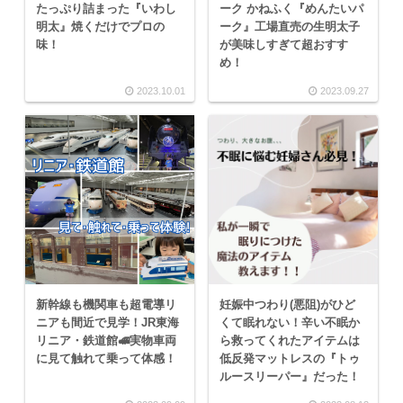
たっぷり詰まった『いわし
ーク かねふく『めんたいパ
明太』焼くだけでプロの
ーク』工場直売の生明太子
味！
が美味しすぎて超おすす
め！
2023.10.01
2023.09.27
新幹線も機関車も超電導リ
妊娠中つわり(悪阻)がひど
ニアも間近で見学！JR東海
くて眠れない！辛い不眠か
リニア・鉄道館🚅実物車両
ら救ってくれたアイテムは
に見て触れて乗って体感！
低反発マットレスの『トゥ
ルースリーパー』だった！