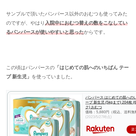
サンプルで頂いたパンパース以外のおむつも使ってみた
のですが、やはり
入院中におむつ替えの数をこなしてい
るパンパースが使いやすいと思った
からです。
この頃はパンパースの
「はじめての肌へのいちばん テー
プ 新生児」
を使っていました。
パンパース はじめての肌へのい
ープ 新生児 (5kgまで) 204枚 
ク) おむつ
価格：5,880円（税込、送料無
(2023/5/27時点)
楽