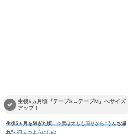
生後5ヵ月頃『テープS→テープM』へサイズ
アップ！
生後5ヵ月を過ぎた頃
、今度は太もも周りから
“うんち漏
れ”
が目立つように( ;∀;)