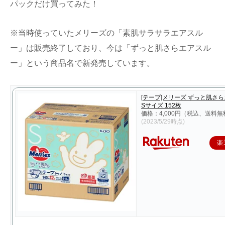
パックだけ買ってみた！
※当時使っていたメリーズの「素肌サラサラエアスル
ー」は販売終了しており、今は「ずっと肌さらエアスル
ー」という商品名で新発売しています。
[テープ]メリーズ ずっと肌さ
Sサイズ 152枚
価格：4,000円（税込、送料無
(2023/5/29時点)
楽