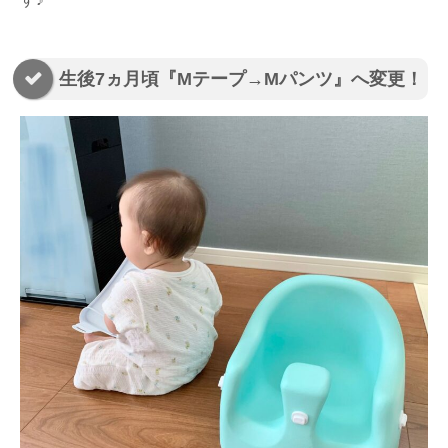
生後7ヵ月頃『Mテープ→Mパンツ』へ変更！