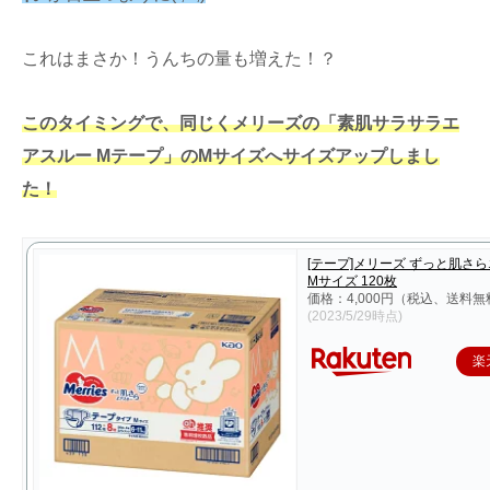
これはまさか！うんちの量も増えた！？
このタイミングで、同じくメリーズの「素肌サラサラエ
アスルー Mテープ」のMサイズへサイズアップしまし
た！
[テープ]メリーズ ずっと肌さ
Mサイズ 120枚
価格：4,000円（税込、送料無
(2023/5/29時点)
楽