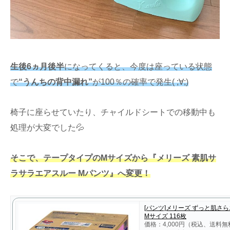
生後6ヵ月後半
になってくると、今度は座っている状態
で
“うんちの背中漏れ”
が100％の確率で発生( ;∀;)
椅子に座らせていたり、チャイルドシートでの移動中も
処理が大変でした💦
そこで、テープタイプのMサイズから『メリーズ 素肌サ
ラサラエアスルー Mパンツ』へ変更！
[パンツ]メリーズ ずっと肌さ
Mサイズ 116枚
価格：4,000円（税込、送料無