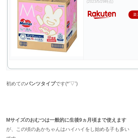
(2023/5/29時点)
楽
初めての
パンツタイプ
です(*’▽’)
Mサイズのおむつは一般的に生後9ヵ月頃まで使えます
が、この頃のあかちゃんはハイハイをし始める子も多い