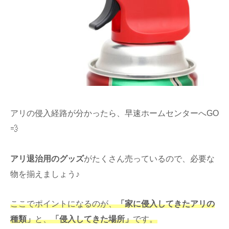
アリの侵入経路が分かったら、早速ホームセンターへGO
💨
アリ退治用のグッズ
がたくさん売っているので、必要な
物を揃えましょう♪
ここでポイントになるのが、
「家に侵入してきたアリの
種類」
と、
「侵入してきた場所」
です。