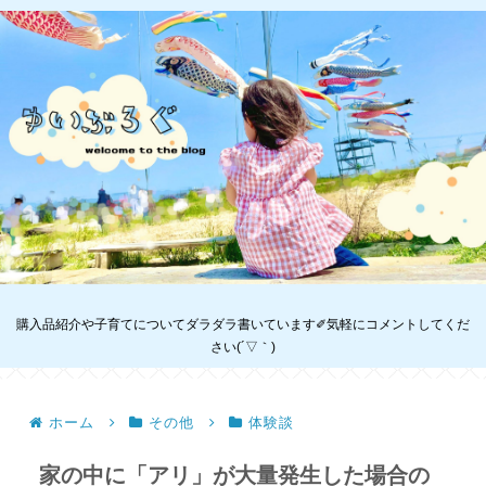
購入品紹介や子育てについてダラダラ書いています✐気軽にコメントしてくだ
さい(´▽｀)
ホーム
その他
体験談
家の中に「アリ」が大量発生した場合の