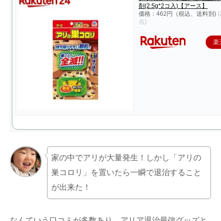
剤(2.5g*2コ入)【アース】
価格：462円（税込、送料別)
(
点)
楽
家の中でアリが大量発生！しかし「アリの
巣コロリ」を置いたら一瞬で退治すること
が出来た！
なんていう口コミが多数あり、アリア退治最強グッズと