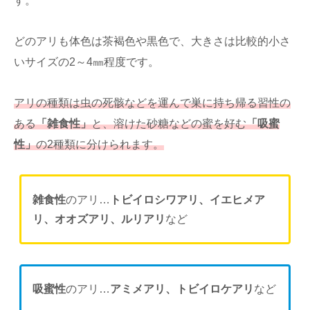
す。
どのアリも体色は茶褐色や黒色で、大きさは比較的小さ
いサイズの2～4㎜程度です。
アリの種類は虫の死骸などを運んで巣に持ち帰る習性の
ある
「雑食性」
と、溶けた砂糖などの蜜を好む
「吸蜜
性」
の2種類に分けられます。
雑食性
のアリ…
トビイロシワアリ、イエヒメア
リ、オオズアリ、ルリアリ
など
吸蜜性
のアリ…
アミメアリ、トビイロケアリ
など