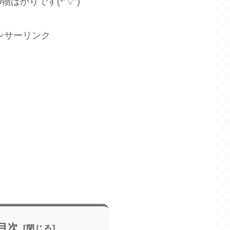
かりです(*’▽’)
ンサーリンク
目次