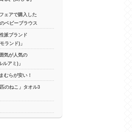
フェアで購入した
)」のベビーブラウス
性派ブランド
(ミモランド)」
囲気が人気の
i(ルルアミ)」
まむらが安い！
1匹のねこ」タオル3