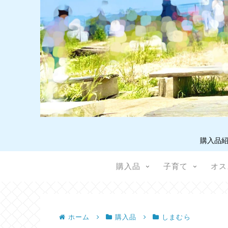
購入品紹
購入品
子育て
オス
ホーム
購入品
しまむら