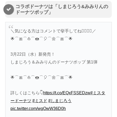
コラボドーナツは「しまじろう&みみりんの
ドーナツポップ」
＼気になる方はコメントで挙手してね🙋‍♀️🙋‍♂️／
🌟⌒🎀⌒⛵️⌒🍩⌒🎈⌒🌼⌒🎀⌒🌟
3月22日（水）新発売！
しまじろう＆みみりんのドーナツポップ 第1弾
🌟⌒🎀⌒⛵️⌒🍩⌒🎈⌒🌼⌒🎀⌒🌟
詳しくはこちら👇
https://t.co/EQxFSSEDzw
#ミスタ
ードーナツ
#ミスド
#しまじろう
pic.twitter.com/wgOwW36D0h