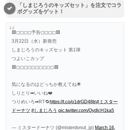
「しまじろうのキッズセット」を注文でコラ
ボグッズをゲット！
🟦◻︎◻︎◻︎◻︎予告◻︎◻︎◻︎◻︎🟦
3月22日（水）新発売
しまじろうのキッズセット 第1弾
つよいこカップ
🟦◻︎◻︎◻︎◻︎◻︎◻︎◻︎◻︎◻︎◻︎🟦
気になるのはどっちか教えてね🌟
しりとり➡︎いいね❤️
つりめいろ➡︎RT🔁
https://t.co/o1drGD48tn
#ミスター
ドーナツ
#しまじろう
pic.twitter.com/QydlcH1ka5
— ミスタードーナツ (@misterdonut_jp)
March 16,