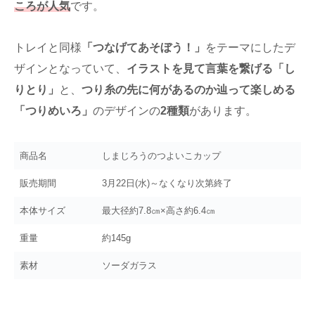
ころが人気
です。
トレイと同様
「つなげてあそぼう！」
をテーマにしたデ
ザインとなっていて、
イラストを見て言葉を繋げる「し
りとり」
と、
つり糸の先に何があるのか辿って楽しめる
「つりめいろ」
のデザインの
2種類
があります。
商品名
しまじろうのつよいこカップ
販売期間
3月22日(水)～なくなり次第終了
本体サイズ
最大径約7.8㎝×高さ約6.4㎝
重量
約145g
素材
ソーダガラス