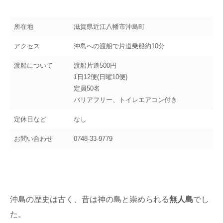
所在地
滋賀県近江八幡市沖島町
アクセス
沖島への渡船で片道乗船約10分
渡船について
渡船片道500円
1日12便(日曜10便)
定員50名
バリアフリー、トイレエアコン付き
定休日など
なし
お問い合わせ
0748-33-9779
沖島の歴史は古く、昔は神の島と崇められる
無人島
でし
た。