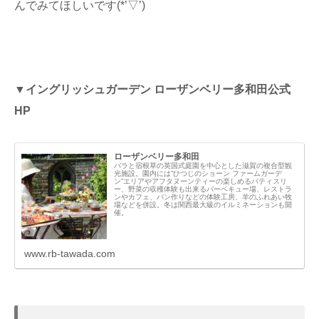
んでみてほしいです(*’▽’)
▼イングリッシュガーデン ローザンベリー多和田公式
HP
ローザンベリー多和田
バラと宿根草の英国式庭園を中心とした滋賀の複合型観
光施設。園内には”ひつじのショーン ファームガーデ
ン”エリアやアフタヌーンティーの楽しめるパティスリ
ー、野菜の収穫体験も出来るバーベキュー場、レストラ
ンやカフェ、パン作りなどの体験工房、羊のふれあい牧
場などを併設。冬は関西最大級のイルミネーションも開
催。
www.rb-tawada.com