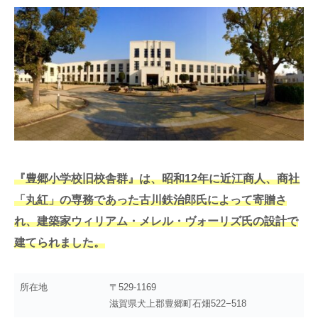
『豊郷小学校旧校舎群』は、昭和12年に近江商人、商社
「丸紅」の専務であった古川鉄治郎氏によって寄贈さ
れ、建築家ウィリアム・メレル・ヴォーリズ氏の設計で
建てられました。
所在地
〒529-1169
滋賀県犬上郡豊郷町石畑522−518