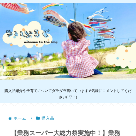
購入品紹介や子育てについてダラダラ書いています✐気軽にコメントしてくだ
さい(´▽｀)
ホーム
購入品
【業務スーパー大総力祭実施中！】業務