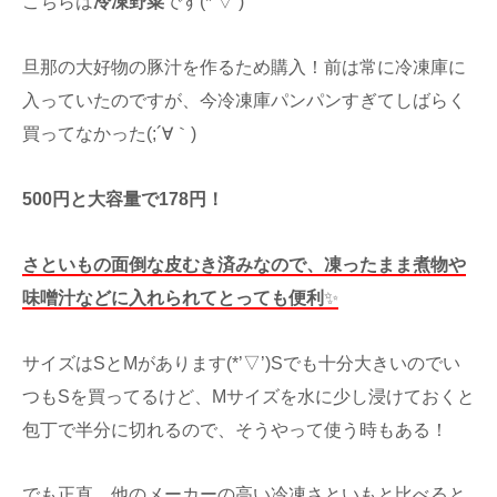
こちらは
冷凍野菜
です(*’▽’)
旦那の大好物の豚汁を作るため購入！前は常に冷凍庫に
入っていたのですが、今冷凍庫パンパンすぎてしばらく
買ってなかった(;´∀｀)
500円と大容量で178円！
さといもの面倒な皮むき済みなので、凍ったまま煮物や
味噌汁などに入れられてとっても便利
✨
サイズはSとMがあります(*’▽’)Sでも十分大きいのでい
つもSを買ってるけど、Mサイズを水に少し浸けておくと
包丁で半分に切れるので、そうやって使う時もある！
でも正直、他のメーカーの高い冷凍さといもと比べると