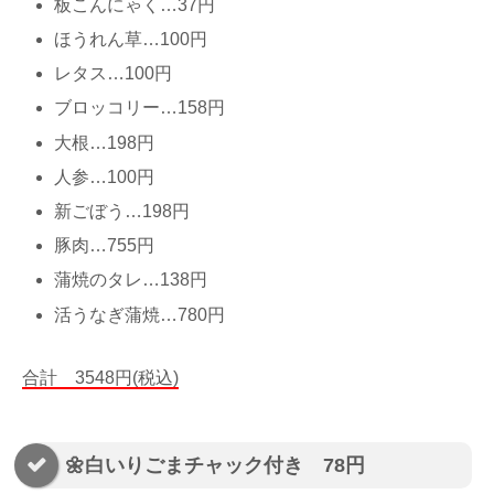
板こんにゃく…37円
ほうれん草…100円
レタス…100円
ブロッコリー…158円
大根…198円
人参…100円
新ごぼう…198円
豚肉…755円
蒲焼のタレ…138円
活うなぎ蒲焼…780円
合計 3548円(税込)
🌼白いりごまチャック付き 78円