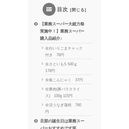
目次
【業務スーパー大総力祭
実施中！】業務スーパー
購入品紹介♪
🌼白いりごまチャック
付き 78円
🌼さといもS 500ｇ
178円
🌼板こんにゃく 37円
🌼豚肉(豚バラスライ
ス) 100g 115円
🌼活うなぎ蒲焼 780
円
旦那の誕生日は業務スー
パーおすすめです笑