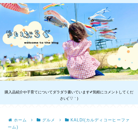
購入品紹介や子育てについてダラダラ書いています✐気軽にコメントしてくだ
さい(´▽｀)
ホーム
グルメ
KALDI(カルディコーヒーファ
ーム)