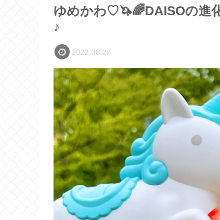
ゆめかわ♡🦄🌈DAISO
♪
2022.08.20