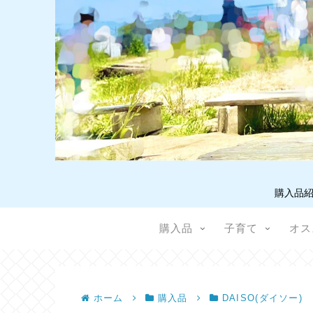
購入品紹
購入品
子育て
オス
ホーム
購入品
DAISO(ダイソー)