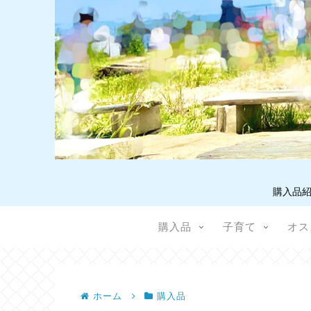
購入品紹
購入品
子育て
オス
ホーム
購入品