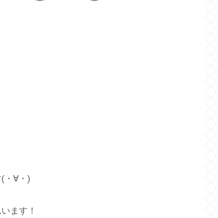
・∀・)
思います！