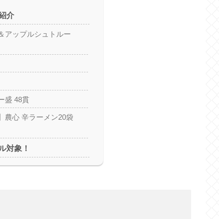
紹介
＆アップルシュトルー
盛 48貫
】農心 辛ラーメン20袋
ル対象！