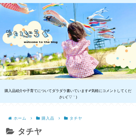
購入品紹介や子育てについてダラダラ書いています✐気軽にコメントしてくだ
さい(´▽｀)
ホーム
購入品
タチヤ
タチヤ