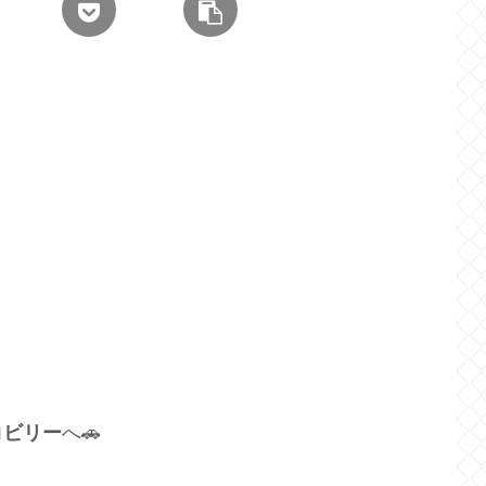
コビリー
へ🚗