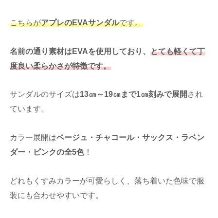
こちらが
アプレのEVAサンダル
です。
名前の通り素材はEVAを使用しており、
とても軽くて丁
度良い柔らかさが特徴です。
サンダルのサイズは
13㎝～19㎝まで1㎝刻みで展開
され
ています。
カラー展開は
ベージュ・チャコール・サックス・ラベン
ダー・ピンクの全5色
！
どれもくすみカラーが可愛らしく、落ち着いた色味で服
装にも合わせやすいです。