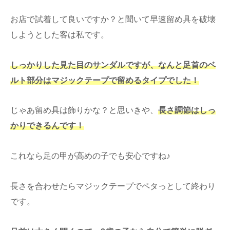
お店で試着して良いですか？と聞いて早速留め具を破壊
しようとした客は私です。
しっかりした見た目のサンダルですが、なんと足首のベ
ルト部分はマジックテープで留めるタイプでした！
じゃあ留め具は飾りかな？と思いきや、
長さ調節はしっ
かりできるんです！
これなら足の甲が高めの子でも安心ですね♪
長さを合わせたらマジックテープでペタっとして終わり
です。