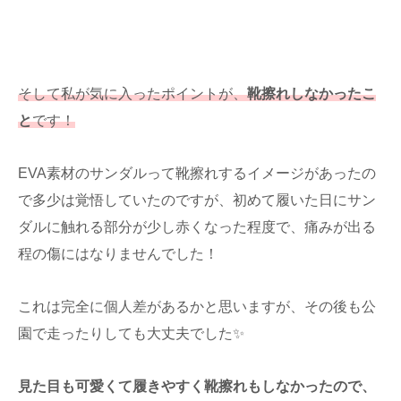
そして私が気に入ったポイントが、
靴擦れしなかったこ
と
です！
EVA素材のサンダルって靴擦れするイメージがあったの
で多少は覚悟していたのですが、初めて履いた日にサン
ダルに触れる部分が少し赤くなった程度で、痛みが出る
程の傷にはなりませんでした！
これは完全に個人差があるかと思いますが、その後も公
園で走ったりしても大丈夫でした✨
見た目も可愛くて履きやすく靴擦れもしなかったので、