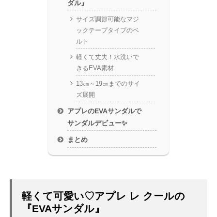
ダル』
サイズ調節可能なマジ
ックテープタイプのベ
ルト
軽くて丈夫！水洗いで
きるEVA素材
13㎝～19㎝までのサイ
ズ展開
アプレのEVAサンダルで
サンダルデビュー✨
まとめ
軽くて可愛い♡アプレ レ クールの
『EVAサンダル』