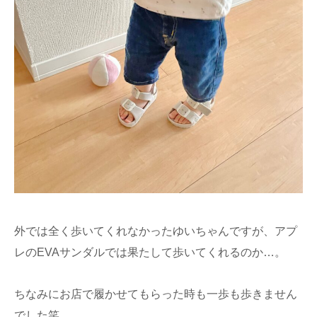
外では全く歩いてくれなかったゆいちゃんですが、アプ
レのEVAサンダルでは果たして歩いてくれるのか…。
ちなみにお店で履かせてもらった時も一歩も歩きません
でした笑