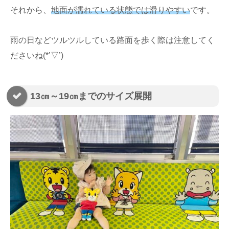
それから、
地面が濡れている状態では滑りやすい
です。
雨の日などツルツルしている路面を歩く際は注意してく
ださいね(*’▽’)
13㎝～19㎝までのサイズ展開