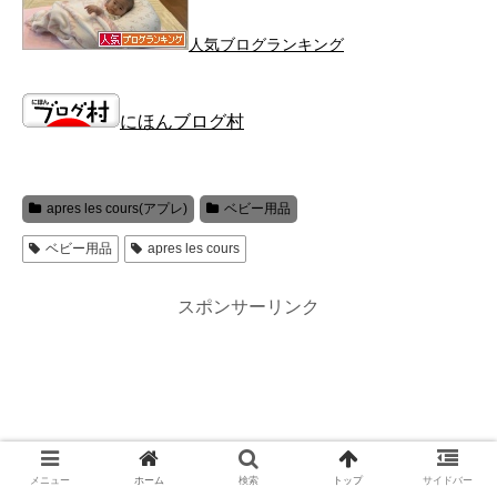
人気ブログランキング
にほんブログ村
apres les cours(アプレ)
ベビー用品
ベビー用品
apres les cours
スポンサーリンク
メニュー
ホーム
検索
トップ
サイドバー