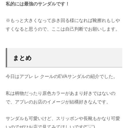
私的には最強のサンダルです！
※もっと大きくなって歩き回る様になれば靴擦れもしや
すくなると思うので、ここは自己判断でお願いします。
まとめ
今日はアプレ レ クールのEVAサンダルの紹介でした。
私は柄物だったり原色カラーがあまり好きではないの
で、アプレのお店のイメージが結構好きなんです。
サンダルも可愛いけど、スリッポンや長靴もかなり可愛
いのでぜひお店で見てみてほしいです(*’▽’)