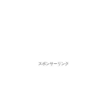
スポンサーリンク