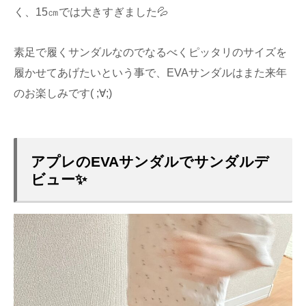
く、15㎝では大きすぎました💦
素足で履くサンダルなのでなるべくピッタリのサイズを
履かせてあげたいという事で、EVAサンダルはまた来年
のお楽しみです( ;∀;)
アプレのEVAサンダルでサンダルデ
ビュー✨